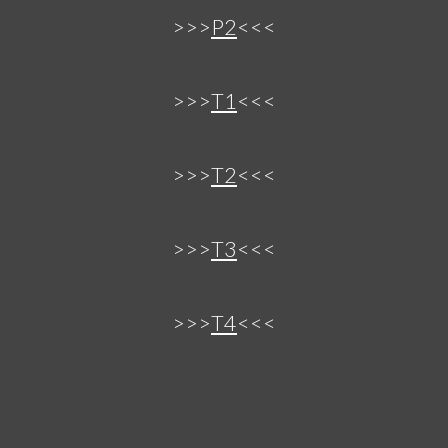
>>>
P2
<<<
>>>
T1
<<<
>>>
T2
<<<
>>>
T3
<<<
>>>
T4
<<<