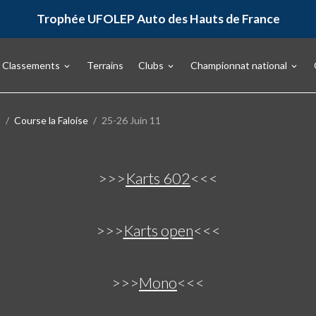
Trophée UFOLEP Auto des Hauts de France
Classements
Terrains
Clubs
Championnat national
1
Course la Faloise
25-26 Juin 11
>>>
Karts 602
<<<
>>>
Karts open
<<<
>>>
Mono
<<<